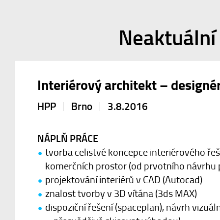
Neaktuální
Interiérový architekt – designé
|
|
HPP
Brno
3.8.2016
NÁPLŇ PRÁCE
tvorba celistvé koncepce interiérového ře
komerčních prostor (od prvotního návrhu p
projektování interiérů v CAD (Autocad)
znalost tvorby v 3D vítána (3ds MAX)
dispoziční řešení (spaceplan), návrh vizuá