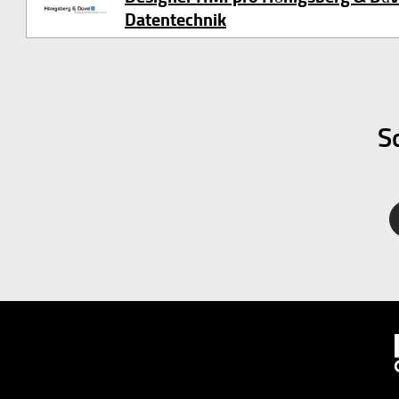
Datentechnik
Hönigsberg & Düvel Datentechnik
So
Facebook
Twitter